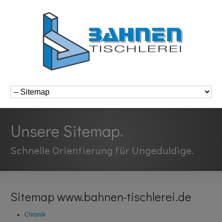
Unsere Sitemap.
Schnelle Orientierung für Ungeduldige.
Sitemap
www.bahnen-tischlerei.de
Chronik