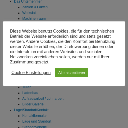
Das Unternehmen
Zahlen & Fakten
Werkstatt
Machinenraum
CAD- & CNC Zentrum
UV-Lackstrasse/Lackraum
Diese Website benutzt Cookies, die für den technischen
Erweiterung Betriebsgebäude
Betrieb der Website erforderlich sind und stets gesetzt
werden. Andere Cookies, die den Komfort bei Benutzung
Referenzen
dieser Website erhöhen, der Direktwerbung dienen oder
Kompetenzfelder/Portfolio
die Interaktion mit anderen Websites und sozialen
Messe- und Ausstellungsbau
Netzwerken vereinfachen sollen, werden nur mit Ihrer
Möbel- und Innenausbau
Zustimmung gesetzt.
Raumlösungen
Badezimmerausbau
Cookie Einstellungen
Alle akzeptieren
Individueller Küchenbau
Individuelle Einbauschränke
Türen
Ladenbau
Auftragsarbeit / Lohnarbeit
Bilder Galerie
Lage/Standort/Kontakt
Kontaktformular
Lage und Standort
Standortvorteile