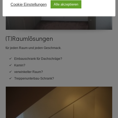
Cookie Einstellungen
Alle akzeptieren
(T)Raumlösungen
für jeden Raum und jeden Geschmack.
Einbauschrank für Dachschräge?
Kamin?
verwinkelter Raum?
Treppenunterbau-Schrank?