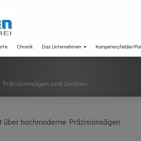
eite
Chronik
Das Unternehmen
Kompetenzfelder/Port
 Präzisionsägen und Geräten.
gt über hochmoderne Präzisionsägen