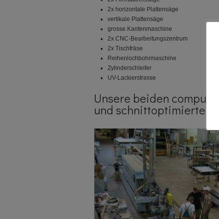
2x horizontale Plattensäge
vertikale Plattensäge
grosse Kantenmaschine
2x CNC-Bearbeitungszentrum
2x Tischfräse
Reihenlochbohrmaschine
Zylinderschleifer
UV-Lackierstrasse
Unsere beiden computer
und schnittoptimierte Au