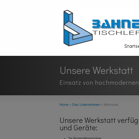
Starts
Unsere Werkstatt
Einsatz von hochmodernen
Home
»
Das Unternehmen
»
Werkstatt
Unsere Werkstatt verfü
und Geräte:
2x Formatkreissäge