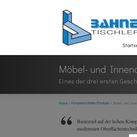
Starts
Möbel- und Innen
Eines der drei ersten Ges
Home
»
Kompetenzfelder/Portfolio
»
Möbel- und Inn
Basierend auf der hohen Kompe
modernsten Oberflächentechnik