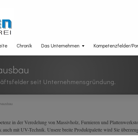
eite
Chronik
Das Unternehmen
Kompetenzfelder/Port
ausbau
chäftsfelder seit Unternehmensgründung.
enausbau
tenz in der Veredelung von Massivholz, Furnieren und Plattenwerkstof
 auch mit UV-Technik. Unsere breite Produktpalette wird Sie überzeu